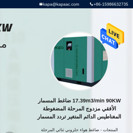
kapa@kapaac.com
+86-15986632735
مز
17.39m3/min 90KW ضاغط المسمار
الأفقي مزدوج المرحلة المضغوطة
المغناطيس الدائم المتغير تردد المسمار
المنتجات
-
ضاغط هواء حلزوني ثنائي المرحلة