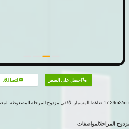
احصل على السعر
ﺎﺘﺼﻟ ﺍﻶﻧ
17.39m3/min 90KW ضاغط المسمار الأفقي مزدوج المرحلة المضغوطة ال
دوج المراحل
المواصفات