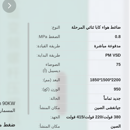
button
ضاغط هواء كابا ثنائي المرحلة
النوع
0.8
الضغط MPa
مدفوعة مباشرة
طريقة القيادة
PM VSD
طريقة البداية
75
الضوضاء
ديسيبل (أ)
2200*1500*1850
البعد (مم)
950
الوزن (كغ)
جديد تماماً
الحالة
جيانغشى الصين
مكان المنشأ
المسمار
380 فولت/220 فولت/415 فولت
الجهد
ضغط مز
الصين
مكان المنشأ