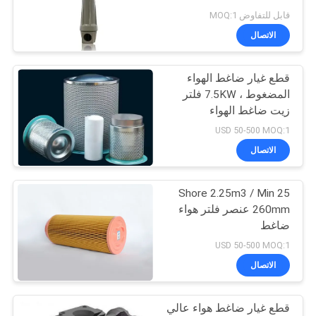
POLICY
قابل للتفاوض MOQ:1
الاتصال
33
ضاغط هواء برغي
قطع غيار ضاغط الهواء
المضغوط ، 7.5KW فلتر
خالي من الزيت
زيت ضاغط الهواء
USD 50-500 MOQ:1
الاتصال
25 Shore 2.25m3 / Min
19
260mm عنصر فلتر هواء
ضاغط
ضاغط هواء VSD
USD 50-500 MOQ:1
الاتصال
قطع غيار ضاغط هواء عالي