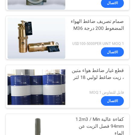
المصنع
الاتصال
صمام تصريف ضاغط الهواء
رقابة
14
المضغوط 200 درجة M36
جودة
ضاغط هواء ذو ​​سير
USD100-5000PER UINT MOQ:1
اتصل
الاتصال
بنا
قطع غيار ضاغط هواء متين
، زيت ضاغط لولبي 18 لتر
أخبار
79
قابل للتفاوض MOQ:1
خريطة
الاتصال
ضاغط هواء لولبي
الموقع
كفاءة عالية 1.2m3 / Min
94mm فصل الزيت عن
PRIVACY
الماء