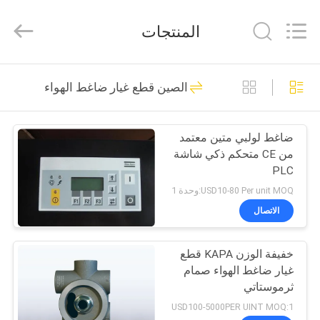
2026
Jiangxi
Kapa
المنتجات
Gas
Technology
Co.,Ltd.
All
Rights
بيت
23
Reserved.
الصين قطع غيار ضاغط الهواء
ضاغط هواء حلزوني
المنتجات
ثنائي المرحلة
ضاغط لولبي متين معتمد
من CE متحكم ذكي شاشة
فيديوهات
PLC
USD10-80 Per unit MOQ:وحدة 1
معلومات
الاتصال
65
عنا
ضاغط هواء متكامل
خفيفة الوزن KAPA قطع
غيار ضاغط الهواء صمام
جولة
القطع بالليزر
ثرموستاتي
في
USD100-5000PER UINT MOQ:1