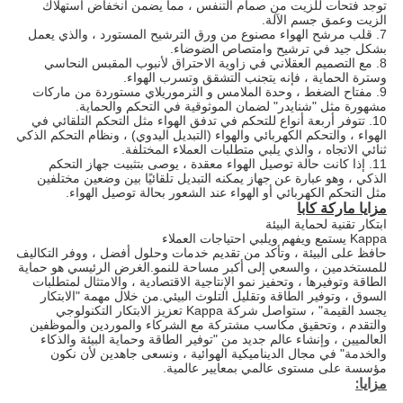
توجد فتحات للزيت من صمام التنفس ، مما يضمن انخفاض استهلاك
الزيت وعمق جسم الآلة.
7. قلب مرشح الهواء مصنوع من ورق الترشيح المستورد ، والذي يعمل
بشكل جيد في ترشيح وامتصاص الضوضاء.
8. مع التصميم العقلاني في زاوية الاحتراق لأنبوب المقبس النحاسي
وسترة الحماية ، فإنه يتجنب التشقق وتسرب الهواء.
9. مفتاح الضغط ، وحدة الملامس و الثرموريلاي مستوردة من ماركات
مشهورة مثل "شنايدر" لضمان الموثوقية في التحكم والحماية.
10. تتوفر أربعة أنواع للتحكم في تدفق الهواء مثل التحكم التلقائي في
الهواء ، والتحكم الكهربائي والهواء (التبديل اليدوي) ، ونظام التحكم الذكي
ثنائي الاتجاه ، والذي يلبي متطلبات العملاء المختلفة.
11. إذا كانت حالة توصيل الهواء معقدة ، يوصى بتثبيت جهاز التحكم
الذكي ، وهو عبارة عن جهاز يمكنه التبديل تلقائيًا بين وضعين مختلفين
مثل التحكم الكهربائي أو الهواء عند الشعور بحالة توصيل الهواء.
مزايا ماركة كابا
ابتكار تقنية لحماية البيئة
Kappa يستمع ويفهم ويلبي احتياجات العملاء
حافظ على البيئة ، وتأكد من تقديم خدمات وحلول أفضل ، ووفر التكاليف
للمستخدمين ، والسعي إلى أكبر مساحة للنمو.الغرض الرئيسي هو حماية
الطاقة وتوفيرها ، وتحفيز نمو الإنتاجية الاقتصادية ، والامتثال لمتطلبات
السوق ، وتوفير الطاقة وتقليل التلوث البيئي.من خلال مهمة "الابتكار
يجسد القيمة" ، ستواصل شركة Kappa تعزيز الابتكار التكنولوجي
والتقدم ، وتحقيق مكاسب مشتركة مع الشركاء والموردين والموظفين
العالميين ، وإنشاء عالم جديد من "توفير الطاقة وحماية البيئة والذكاء
والخدمة" في مجال الديناميكية الهوائية ، ونسعى جاهدين لأن نكون
مؤسسة على مستوى عالمي بمعايير عالمية.
مزايا: