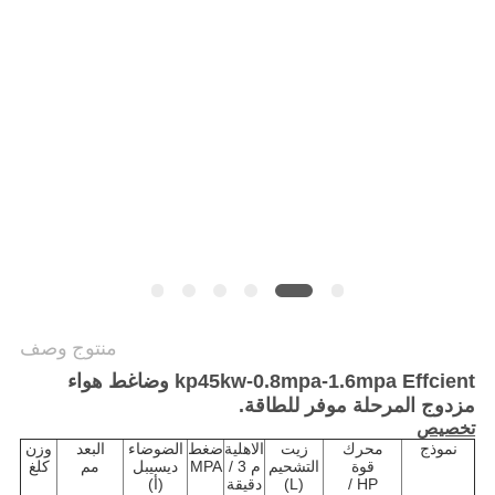
POLICY
منتوج وصف
kp45kw-0.8mpa-1.6mpa Effcient وضاغط هواء
مزدوج المرحلة موفر للطاقة.
تخصيص
نموذج
محرك
زيت
الاهلية
ضغط
الضوضاء
البعد
وزن
قوة
التشحيم
م 3 /
MPA
ديسيبل
مم
كلغ
HP /
(L)
دقيقة
(أ)