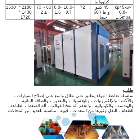
كيلوواط
kp45kw-
45 كيلو
72
10.9-
0.8-
60 ~ 70
2180 *
1530
0.8-
واط / 60
9.7
1.6
± 2
1430 *
1.6mpa
حصان
1720
طلب
سلسلة ضاغط الهواء
ينطبق على نطاق واسع على إصلاح السيارات ،
والآلات ، والإلكترونيات ، والبلاستيك ، والتعدين ، والطاقة المائية ،
والهندسة ، والكيميائية ، والحفر.آلة نفخ القوالب ، آلة الضغط ، الطباعة ،
الطعام ، النقل وغيرها من المعدات ، قوية ، مناسبة للعديد من المجالات.