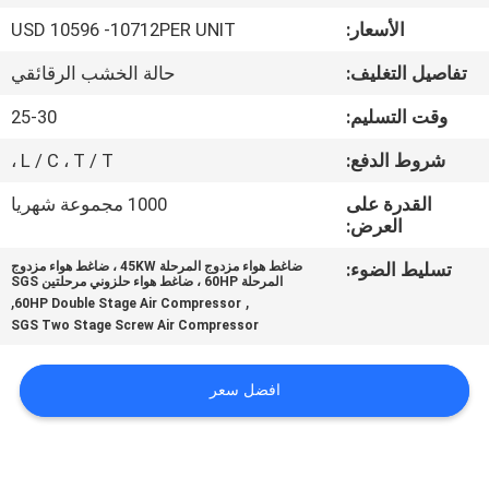
المصنع
الأسعار:
USD 10596 -10712PER UNIT
تفاصيل التغليف:
حالة الخشب الرقائقي
رقابة
جودة
وقت التسليم:
25-30
شروط الدفع:
L / C ، T / T ،
اتصل
القدرة على
1000 مجموعة شهريا
بنا
العرض:
تسليط الضوء:
ضاغط هواء مزدوج المرحلة 45KW ، ضاغط هواء مزدوج
المرحلة 60HP ، ضاغط هواء حلزوني مرحلتين SGS
أخبار
,
,
60HP Double Stage Air Compressor
SGS Two Stage Screw Air Compressor
خريطة
افضل سعر
الموقع
PRIVACY