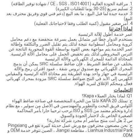
1. مراقبة الجودة العالية (CE ، SGS ، ISO14001 / شهادة توفير الطاقة)
2. تسليم سريع (25-30 يوما للطلبات الكبيرة)
3. خدمة جيدة لما قبل البيع ، ما بعد البيع (دعم فني قوي وفريق محترف بعد
البيع)
4. أمر صغير مقبول (كمية الطلب وفقا لاحتياجاتك الفعلية)
لماذا أخترتنا
عمر خدمة أطول للآلة الرئيسية
يستخدم الدوار خطًا غير متماثل يعمل بسرعة منخفضة مع دعم محامل
كروية ومحامل أسطوانية نتيجة لذلك.يتم تقليل الضرر والتكلفة وإطالة
عمر الخدمة.يتم مواجهة بعض القوة بواسطة القوة المحورية الناتجة عن
الترس المخروطي.لذلك يتم تخفيض الحمل على محامل الآلة الرئيسية.
المحاذاة الدائمة للمحرك الكهربائي والآلة الرئيسية
يختلف عن ضاغط الشريط ، فإن ضاغط سلسلة SRC يمكن أن يدمج
المحرك الكهربائي مع صندوق تروس شفة ، عمود اقتران رمح.والآلة
الرئيسية في جهاز واحد بهذه الطريقة يتم محاذاة الآلة الرئيسية والمقياس
الكهربي إلى الأبد في النتح.ضواغط سلسلة SRC مزودة بمحرك كهربائي
فعال ومحكم الإغلاق لتبريد الهواء.
التعليمات
Q1: لماذا يختار العملاء Kapa؟
ج: تمتلك KAPA 20 عامًا من الخبرة المتخصصة في صناعة ضاغط الهواء
اللولبي.فريق البحث والتطوير والمهندسين في الأصل من سولير ، مع نظام
إدارة وتحكم معتمد من SGS و ISO.نرحب ترحيبا حارا بأمر المحاكمة
الصغيرة الخاص بك لاختبار الجودة والسوق.
س 2: هل أنت منتج مباشر أم مجرد شركة تجارية؟
ج: نحن مصنعون محترفون مع ورش عمل حديثة كبيرة تقع في Pingxiang
Lianhua Industrial Park ، مقاطعة Jiangxi ، الصين.تتوفر خدمة OEM و
ODM.