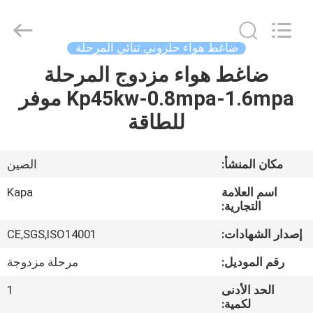
2026
Jiangxi
Kapa
Gas
Technology
ضاغط هواء حلزوني ثنائي المرحلة
Co.,Ltd.
All
Rights
ضاغط هواء مزدوج المرحلة
بيت
Reserved.
Kp45kw-0.8mpa-1.6mpa موفر
المنتجات
للطاقة
فيديوهات
مكان المنشأ:
الصين
اسم العلامة
Kapa
معلومات
التجارية:
عنا
إصدار الشهادات:
CE,SGS,ISO14001
رقم الموديل:
مرحلة مزدوجة
جولة
الحد الأدنى
1
في
لكمية: