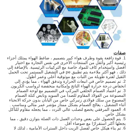
صفات
1. قوة دافعة بقوة وطرف هواء كبير بتصميم ، ضاغط الهواء يمتلك أجزاء
رئيسية أكبر وأثقل من المنتجات الأخرى في نفس التجارة مع اختيار
أفضل واستخدام كاف للمواد خاصة مع التركيبات الرئيسية. بالإضافة إلى
ذلك ، فهو أكثر ملاءمة يتم تطبيق pe في التشغيل المستمر تحت الحمل
الثقيل لفترة طويلة من الثبات مع موثوقية أعلى وعمر أطول.
2. تم تصميم خاص في انبعاث الحرارة وتدفق الهواء ، مما يؤدي إلى
انخفاض درجة حرارة الهواء الناتج وإمكانية منخفضة لرواسب الكربون.
3. تم اعتماد الصمام الحلقي المركب في التصميم مع لوحة الصمام
المصنوعة من الفولاذ المقاوم للصدأ من السويد ونابض كتلة الصمام
المصنوع من سلك فولاذي زنبركي خاص من اليابان بدون حركة الانحناء
أثناء التشغيل ، يعالج الصمام بشكل ممتاز مؤشر عمر مثالي ومناسب .
4. العمود المرفقي يخضع لتصلب عالي التردد ، مما يجعله مقاوم للتآكل
بشكل خاص.
5. يتم الحصول على بعض وحدات العمل ذات الصلة بتوازن دقيق ، مما
يجعلها أكثر استقرارًا مع ضوضاء أقل.
6. تم بناء هيكل خاص لفصل الزيت داخل السترات الأمامية ، لذلك لا