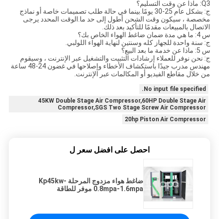
Q3: ماذا عن وقت التسليم؟
ج: بشكل عام 25-30 يومًا.بينما في حالة طلب تصميمات خاصة أو نماذج
مخصصة ، سيكون وقت الشحن أطول إلى حد ما.الوقت المحدد يرجى
الاتصال بالمبيعات مقدمًا للتأكيد بعد ذلك.
س 4: ما هي مدة ضمان ضاغط الهواء الخاص بك؟
ج: سنة واحدة للجهاز كله وسنتين لنهاية الهواء اللولبي.
س 5: ماذا عن خدمة ما بعد البيع؟
ج: نحن نوفر للعملاء إرشادات التثبيت والتشغيل عبر الإنترنت ، وسيقوم
مهندس مدرب جيدًا باستكشاف الأخطاء وإصلاحها في غضون 24-48 ساعة
من خلال مقاطع الفيديو أو المكالمات عبر الإنترنت.
No input file specified.
45KW Double Stage Air Compressor,60HP Double Stage Air
Compressor,SGS Two Stage Screw Air Compressor
20hp Piston Air Compressor
احصل على افضل سعر ل
ضاغط هواء مزدوج المرحلة Kp45kw-
0.8mpa-1.6mpa موفر للطاقة