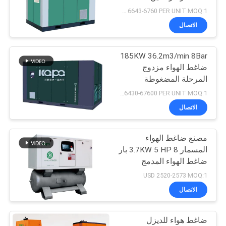
POLICY
NPT 1-1/2 "
USD 6643-6760 PER UNIT MOQ:1
1500*1150*1510mm
الاتصال
33
ضاغط هواء برغي
185KW 36.2m3/min 8Bar
ضاغط الهواء مزدوج
خالي من الزيت
المرحلة المضغوطة
المغناطيس الدائم المتغير
USD 66430-67600 PER UNIT MOQ:1
تردد المسمار ضاغط الهواء
الاتصال
مصنع ضاغط الهواء
19
المسمار 3.7KW 5 HP 8 بار
ضاغط الهواء المدمج
ضاغط هواء VSD
المسمار 1500 * 780 *
USD 2520-2573 MOQ:1
1500
الاتصال
ضاغط هواء للديزل