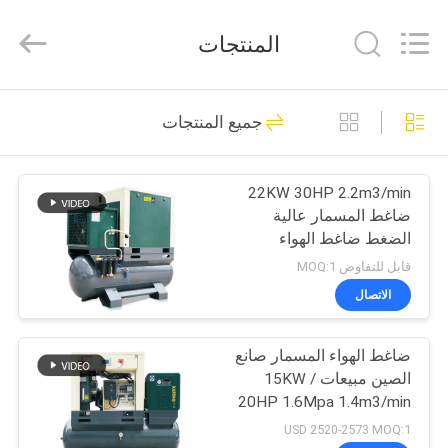
2026
Jiangxi
Kapa
المنتجات
Gas
Technology
Co.,Ltd.
All
Rights
بيت
23
Reserved.
جميع المنتجات
ضاغط هواء حلزوني
المنتجات
ثنائي المرحلة
22KW 30HP 2.2m3/min
ضاغط المسمار عالية
فيديوهات
الضغط ضاغط الهواء
المتكامل ضاغط الهواء 16
قابل للتفاوض MOQ:1
بار ضاغط الهواء
معلومات
الاتصال
62
عنا
ضاغط هواء متكامل
ضاغط الهواء المسمار صانع
الصين مبيعات 15KW /
جولة
القطع بالليزر
20HP 1.6Mpa 1.4m3/min
في
ضاغط المسمار المتكامل
USD 2520-2573 MOQ:1