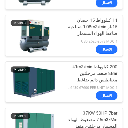
المصنع
الاتصال
11 كيلوواط 15 حصان
رقابة
14
16بار 1.08m3/min صناعية
جودة
ضاغط الهواء المسمار
ضاغط هواء ذو ​​سير
الدوار مع مجفف للقطع
USD 2520-2573 MOQ:1
بالليزر
اتصل
الاتصال
بنا
200 كيلوواط 41m3/min
8Bar ضغط مرحلتين
أخبار
مغناطيس دائم ضاغط
76
المسمار
USD 66430-67600 PER UNIT MOQ:1
3750*2000*2140
خريطة
الاتصال
ضاغط هواء لولبي
الموقع
37KW 50HP 7bar
7.6m3/Min مضغوط الهواء
PRIVACY
المسمار مرحلتين منفذ