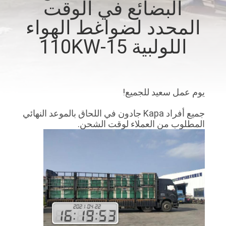
البضائع في الوقت
المصنع
المحدد لضواغط الهواء
رقابة
اللولبية 15-110KW
جودة
اتصل
يوم عمل سعيد للجميع!
بنا
جميع أفراد Kapa جادون في اللحاق بالموعد النهائي
المطلوب من العملاء لوقت الشحن.
أخبار
خريطة
الموقع
PRIVACY