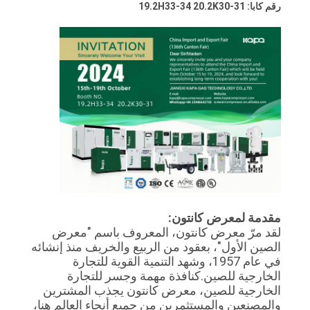
رقم كابا: 19.2H33-34 20.2K30-31
POLICY
مقدمة لمعرض كانتون:
لقد مرّ معرض كانتون، المعروف باسم "معرض
الصين الأول"، بعقود من الربيع والخريف منذ إنشائه
في عام 1957، وشهد التنمية القوية للتجارة
الخارجية للصين.كنافذة مهمة وجسر للتجارة
الخارجية للصين، معرض كانتون يجذب المشترين
والمصنعين والمستثمرين من جميع أنحاء العالم هنا،