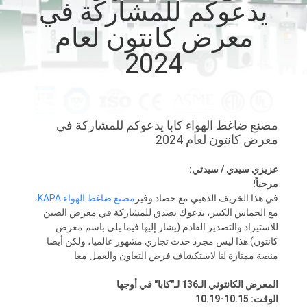
يدعوكم للمشاركة في
المصنع
معرض كانتون لعام
رقابة
2024
جودة
اتصل
مصنع ضاغط الهواء كابا يدعوكم للمشاركة في
معرض كانتون لعام 2024
بنا
عزيزي سيدي / سيدتي:
أخبار
مرحباً!
في هذا الخريف الذهبي مع حصاد وفير
مصنع ضاغط الهواء KAPA
،
مع الحماس الكبير، يدعوك بصدق للمشاركة في معرض الصين
خريطة
للاستيراد والتصدير القادم (يشار إليها فيما يلي باسم معرض
كانتون).هذا ليس مجرد حدث تجاري مشهور عالميا، ولكن أيضا
الموقع
منصة ممتازة لنا لاستكشاف فرص التعاون والعمل معا.
المعرض الكانتوني الـ136 لـ"كابا" في أوجها
PRIVACY
الوقت: 10.15-10.19