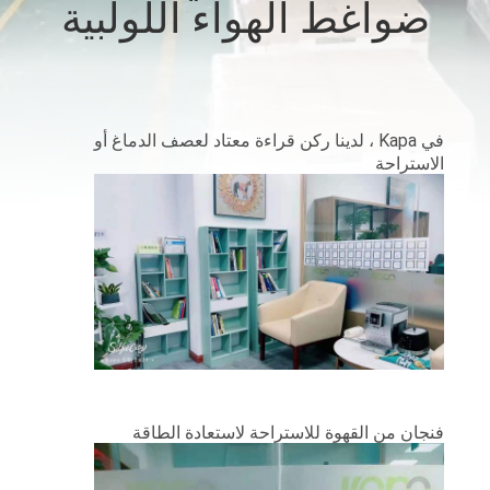
ضواغط الهواء اللولبية
المصنع
رقابة
جودة
في Kapa ، لدينا ركن قراءة معتاد لعصف الدماغ أو
الاستراحة
اتصل
بنا
أخبار
خريطة
الموقع
فنجان من القهوة للاستراحة لاستعادة الطاقة
PRIVACY