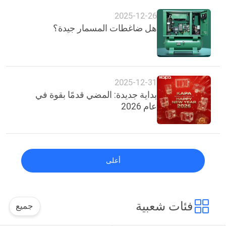
2025-12-26
هل ضاغطات المسمار جيدة؟
2025-12-31
بداية جديدة: المضي قدمًا بقوة في
عام 2026
أعلى
فئات شعبية
جميع