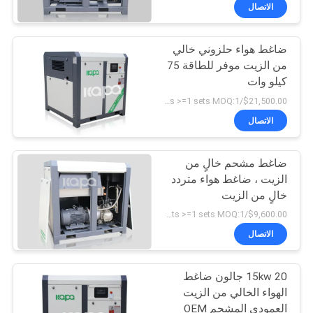
المصنع
الاتصال
ضاغط هواء حلزوني خالي
رقابة
من الزيت موفر للطاقة 75
جودة
كيلو وات
$21,500.00/sets >=1 sets MOQ:1
اتصل
الاتصال
بنا
ضاغط مشحم خالٍ من
الزيت ، ضاغط هواء متردد
أخبار
خالٍ من الزيت
$9,600.00/sets >=1 sets MOQ:1
خريطة
الاتصال
الموقع
15kw 20 جالون ضاغط
الهواء الخالي من الزيت
PRIVACY
العمودي المشحم OEM