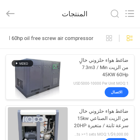
2026
Jiangxi
Kapa
المنتجات
Gas
Technology
Co.,Ltd.
All
Rights
بيت
Reserved.
60hp oil free screw air compressor التصنيع عبر الإنترنت
المنتجات
ضاغط هواء حلزوني خالٍ
من الزيت 7.3m3 / Min
فيديوهات
45KW 60Hp
USD5000-10000 Per Unit MOQ:1
معلومات
الاتصال
عنا
ضاغط هواء حلزوني خال
من الزيت الصناعي 15kw
جولة
سرعة ثابتة / متغيرة 20HP
في
$9,000.00/sets >=1 sets MOQ:1