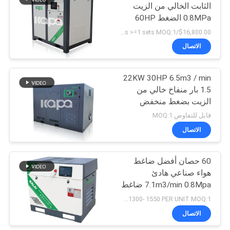
الثابت الخالي من الزيت
0.8MPa الضغط 60HP
قابلة للتخصيص
$16,800.00/sets >=1 sets MOQ:1
الاتصال
22KW 30HP 6.5m3 / min
1.5 بار منفاخ خالي من
الزيت بضغط منخفض
قابل للتفاوض MOQ:1
الاتصال
60 حصان أفضل ضاغط
هواء صناعي هادئ
7.1m3/min 0.8Mpa ضاغط
هواء خرطوم دوار
USD1300- 1550 PER UNIT MOQ:1
1463*1060*1315
الاتصال