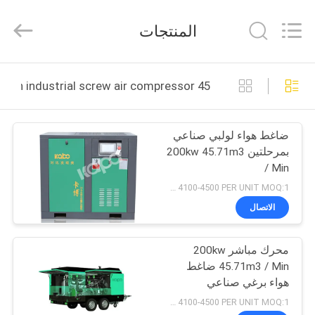
2026
Jiangxi
Kapa
المنتجات
Gas
Technology
Co.,Ltd.
All
Rights
بيت
Reserved.
45 71m3 min industrial screw air compressor التصنيع عبر الإنترنت
المنتجات
ضاغط هواء لولبي صناعي
بمرحلتين 200kw 45.71m3
فيديوهات
/ Min
USD 4100-4500 PER UNIT MOQ:1
معلومات
الاتصال
عنا
محرك مباشر 200kw
45.71m3 / Min ضاغط
جولة
هواء برغي صناعي
في
USD 4100-4500 PER UNIT MOQ:1