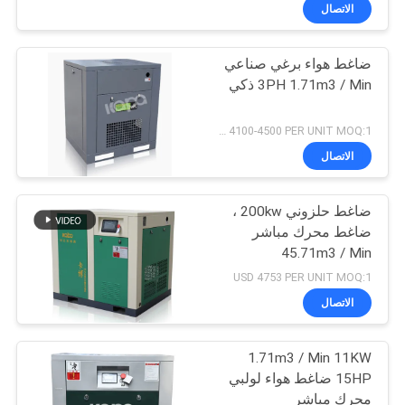
المصنع
الاتصال
ضاغط هواء برغي صناعي
رقابة
3PH 1.71m3 / Min ذكي
جودة
USD 4100-4500 PER UNIT MOQ:1
اتصل
الاتصال
بنا
ضاغط حلزوني 200kw ،
ضاغط محرك مباشر
أخبار
45.71m3 / Min
USD 4753 PER UNIT MOQ:1
خريطة
الاتصال
الموقع
1.71m3 / Min 11KW
15HP ضاغط هواء لولبي
PRIVACY
محرك مباشر