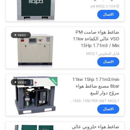
POLICY
1341$/set MOQ:1
الاتصال
ضاغط هواء صامت PM
VSD عالي الكفاءة 11kw
15Hp 1.71m3 / Min
قابل للتفاوض MOQ:1
الاتصال
11kw 15hp 1.71m3/min
8bar مصنع ضاغط هواء
مروّج دوار للبيع
1138*850*1035
USD1300- 1550 PER UNIT MOQ:1
الاتصال
ضاغط هواء حلزوني عالي