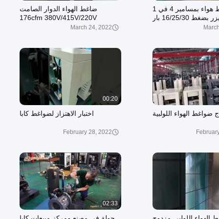
توريد ضواغط هواء بمسامير 4 في 1
ضاغط الهواء الدوار الصامت
غط 16/25/30 بار
176cfm 380V/415V/220V
3Phase المسمار
March 24, 2022
March
00:20
اج ضواغط الهواء اللولبية
اختبار الاهتزاز لضواغط كابا
February 28, 2022
Februar
02:33
الهواء اللولبي مزدوج
جولة في مصنع ومركز مبيعات كابا