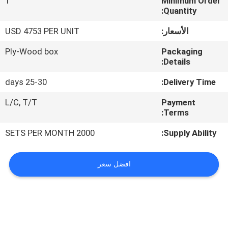
1
Minimum Order
المصنع
Quantity:
الأسعار:
USD 4753 PER UNIT
رقابة
Ply-Wood box
Packaging
جودة
Details:
25-30 days
Delivery Time:
اتصل
L/C, T/T
Payment
بنا
Terms:
2000 SETS PER MONTH
Supply Ability:
أخبار
افضل سعر
خريطة
الموقع
PRIVACY