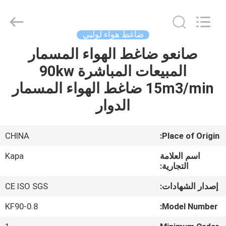
2026
Jiangxi
Kapa
Gas
Technology
ضاغط هواء لولبي
Co.,Ltd.
All
Rights
صانعو ضاغط الهواء المسمار
بيت
Reserved.
المبيعات المباشرة 90kw
المنتجات
15m3/min ضاغط الهواء المسمار
الدوار
فيديوهات
CHINA
Place of Origin:
معلومات
اسم العلامة
Kapa
عنا
التجارية:
إصدار الشهادات:
CE ISO SGS
جولة
KF90-0.8
Model Number:
في