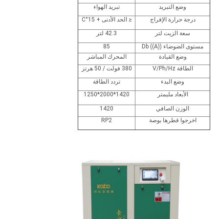
وضع التبريد
تبريد الهواء
درجة حرارة الإفراج
≤ الحد الأدنى + 15°C
سعة الزيت لتر
42.3 لتر
مستوى الضوضاء Db ((A))
85
وضع القيادة
المحرك المباشر
الطاقة V/Ph/Hz
380 فولت / 50 هرتز
وضع البدء
تردد الطاقة
الأبعاد مليمتر
1420*2000*1250
الوزن الصافي
1420
اخرجوا قطرها بوصة
RP2