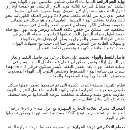
نهاية الجو الرائعة:
ألمانيا بناء الأصلي شنايدر-شانشين الهواء النهاية تبني
الشكل غير متماثل للدرجة الثالثة مولد. الدوار الرئيسي هو خمسة أوتار و
الدوار النائب هو ستة أوتار.لأن الفروق بينهما صغيرة، فقدان المحيط
صغير الذي يزيد من كفاءة مكعب بنحو 20٪ وتوفير العملة الكهربائية بنحو
25٪ مقارنة بضاغط الهواء المسمار العادي.الدوار هو شكل غير متماثل،
مدعومة بمحامل الكرة ومحامل قضيب العصا والعمل في سرعة
منخفضة حتى تتمكن من خفض تكلفة الصيانة وتوفير نهاية الهواء مع حياة
خدمة أطول صمام الدخول الغاز:تحكمها الحاسوب، صمام التحكم في
مدخل الهواء المستقر والموثوق به يمكن أن يجعل تحريك الهواء
واستهلاك الطاقة من المحرك تغيير جنبا إلى جنب مع استهلاك الهواء،
بحيث توفير الطاقة والكهرباء،وتخفيض تكلفة التشغيل
فاصل للنفط والهواء
: تصميم على شكل برغي من فاصل النفط والغاز
من السهل إزالة وتغيير. يمكن أن فصل قلب فاصل النفط اليسار في
عملية ضغط الهواء. بعد الفصل،النفط الأيسر سيكون حوالي 1-2 ppmهذا
سيزيد من نظافة الهواء المضغوط وتخفيض التلوث إلى الهواء المضغوط
وتخفيض التلوث إلى الهواء المضغوط والمعدات
نظام التبريد
: منطقة التبريد الكبيرة التي تم تصميمها تضمن عملها بشكل
طبيعي عند درجات الحرارة العالية والبيئة الحارة. أداء نقل الحرارة الجيد،
مقاومة تدفق قليلة ومتطلبات منخفضة لنوعية المياه.انها مريحة لتنظيف
ولا تحتاج إلى سائل تنظيف خاص.
المحرك
: محرك العلامة التجارية الشهيرة مع عزل فئة F و IP54 درجة
الحماية. انها تستخدم مستودع SKF المستدامة المستوردة ويمكن تشغيلها
طوال اليوم
صمام التحكم في درجة الحرارة
: تم تصميمه خصيصا لدرجة حرارة البيئة