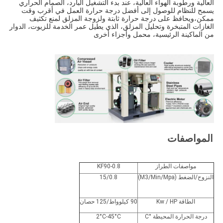
العالية ورطوبة الهواء العالية، عند بدء التشغيل البارد، الصمام الحراري
يسمح للنظام للوصول إلى أفضل درجة حرارة العمل في أقرب وقت
ممكن،ويحافظ على درجة حرارة ثابتة ولزوجة المزلق لمنع تكثيف
الغازات المتبخرة وتحليل المزلق، الذي يطيل عمر الخدمة للزيوت، الدوار
من الماكينة الرئيسية، محمل وأجزاء أخرى
المواصفات
مواصفات الطراز
KF90-0.8
النزوح/الضغط (M3/Min/Mpa)
15/0.8
الطاقة Kw / HP
90 كيلوواط/125 حصان
درجة الحرارة المحيطة °C
2°C-45°C