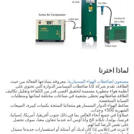
لماذا اخترنا
مصنعون لضاغطات الهواء المسمارية
: معروفة بنماذجها الفعالة من حيث
الطاقة، تقدم شركة كابا ضاغطات المسامير الدوارة التي تحتوي على
أنظمة هواء متطورة مصممة لتحقيق أقصى قدر من الكفاءة وتقليل تكاليف
الطاقة.ضاغطاتهم تحظى بشعبية في صناعات مختلفة لمتانتها ومتطلبات
الصيانة المنخفضة.
ضاغط الهواء الدوار المسمار هو منتجاتنا المنتجة بكميات كبيرة، المبيعات
الشهرية 500+ وحدات.
عملاؤنا في جميع أنحاء العالم، بما في ذلك جنوب أفريقيا، أمريكا، إسبانيا،
فرنسا، بولندا، تايلاند الخ وأنا أؤمن أنه عندما تتعاون معنا، سوف تحصل
على نفس الرضا كما لهم.
لا تتردد في إعلامي إذا كان لديك أي أسئلة أو استفسارات جديدة! سنبذل
قصارى جهدنا لدعم عملك!