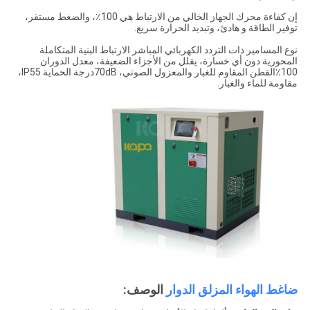
إن كفاءة محرك الجهاز الخالي من الارتباط هي 100٪، والضغط مستقر،
توفير الطاقة و هادئ، وتبديد الحرارة سريع.
نوع المسامير ذات التردد الكهربائي المباشر الارتباط البنية المتكاملة
المحورية دون أي خسارة، يقلل من الأجزاء الضعيفة، معدل الدوران
100٪القطن المقاوم للغبار والمعزول الصوتي، 70dBدرجة الحماية IP55،
مقاومة للماء والغبار.
ضاغط الهواء المزلق الدوار
الوصف: