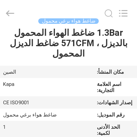
2026
Jiangxi
Kapa
Gas
Technology
ضاغط هواء برغي محمول
Co.,Ltd.
All
Rights
1.3Bar ضاغط الهواء المحمول
بيت
Reserved.
بالديزل ، 571CFM ضاغط الديزل
المنتجات
المحمول
فيديوهات
مكان المنشأ:
الصين
اسم العلامة
Kapa
معلومات
التجارية:
عنا
إصدار الشهادات:
CE ISO9001
رقم الموديل:
ضاغط هواء برغي محمول
جولة
الحد الأدنى
1
في
لكمية: