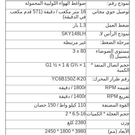
نموذج رقم:
ضواغط الهواء اللولبية المحمولة
توصيل جوي مجاني
16 متر مكعب / دقيقة (571 قدم مكعب
في الدقيقة)
ضغط العمل
1.3 بار
نموذج الرأس لا.
SKY148LH
مرحلة الضغط:
غير مرتبطة
مستوى الضوضاء
80 ± 3
ديسيبل (أ)
حجم اتصال المنفذ *
G1 ½ × 1 & G¾ × 1
الكمية
رقم طراز المحرك:
YC6B150Z-K20
تقييمه RPM
1800r / دقيقة
تفريغ RPM
1400r / دقيقة
القوة المصنفة
110 كيلو واط / 150 حصان
حجم العجلة * الكميات
6.5-16 * 2
وزن
2380 كلغ
الأبعاد (مم)
3980 * 1800 * 2450