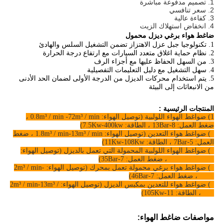
1. تصميم مدفوعة مباشرة
2. سعر تنافسي
3. كفاءة عالية
4. انخفاض استهلاك الزيت
ضاغط هواء برغي ديزل محمول
1. تكنولوجيا جبل عزل الاهتزاز تضمن التشغيل السلس والهادئ
2. نظام حماية اغلاق متعدد السيارات مع ارتفاع درجة الحرارة
3. من السهل الحفاظ عليها مع أجزاء الرف
4. سهل التشغيل مع دليل التعليمات التفصيلية
5. يتم استخدام محركات الديزل من الدرجة الأولى لضمان الحد الأدنى
من الانبعاثات إلى البيئة
المنتجات الرئيسية :
1
) ضواغط الهواء اللولبية (توصيل الهواء: 0.8m³ / min -72m³ / min ،
ضغط العمل: 8-13Bar ، الطاقة: 7.5Kw-400kw)
2) ضواغط هواء التعدين (توصيل الهواء: 1.8m³ / min-13m³ / min ، ضغط
العمل: 5-7Bar ، الطاقة: 11Kw-108Kw)
3) ضواغط الهواء اللولبية المحمولة التي تعمل بالديزل (توصيل الهواء:
6m³ / min-39m³ ، ضغط العمل: 7-35Bar)
4) ضواغط هواء برغي محمولة تعمل بمحرك (توصيل الهواء: 2m³ / min-
35m³ ، ضغط العمل: 7-46Bar)
5) ضواغط هواء للتعدين بمكبس الديزل (توصيل الهواء: 2m³ / min-13m³ /
min ، الطاقة: 11-105Kw)
مواصفات ضاغط الهواء: