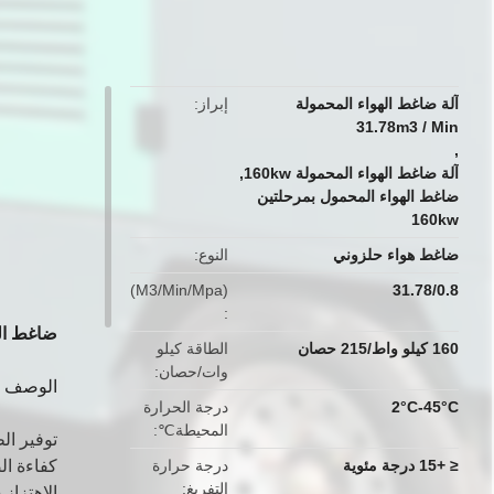
button
آلة ضاغط الهواء المحمولة
إبراز
31.78m3 / Min
,
آلة ضاغط الهواء المحمولة 160kw
,
ضاغط الهواء المحمول بمرحلتين
160kw
ضاغط هواء حلزوني
النوع
(M3/Min/Mpa)
31.78/0.8
ضاغط الهواء المزدوج م
160 كيلو واط/215 حصان
الطاقة كيلو
وات/حصان
الوصف
2°C-45°C
درجة الحرارة
المحيطة℃
توفير الطاقة 10-15% مقارنة
≤ +15 درجة مئوية
درجة حرارة
كفاءة الضغط أع
التفريغ
الاهتزاز 15-30% أقل من مرحلة واحدة.