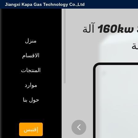
Jiangxi Kapa Gas Technology Co.,Ltd
ضجيج منخفض 160kw 31.78m3 / Min آلة
ة
منزل
الاقسام
المنتجات
موارد
حول بنا
إقتبس