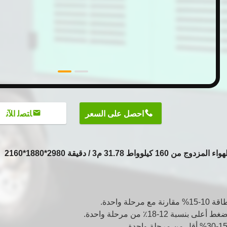
احصل على السعر
ﺎﺘﺼﻟ ﺍﻶﻧ
ن 160 كيلوواط 31.78 م3 / دقيقة 2980*1880*2160
 مع مرحلة واحدة.
لى بنسبة 12-18٪ من مرحلة واحدة.