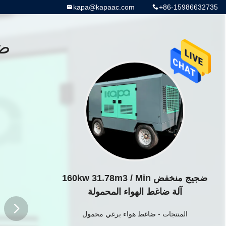
kapa@kapaac.com
+86-15986632735
ضجيج منخفض 160kw 31.78m3 / Min
آلة ضاغط الهواء المحمولة
المنتجات
-
ضاغط هواء برغي محمول