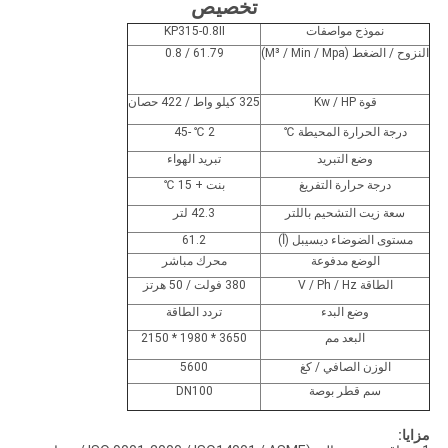
تخصيص
نموذج مواصفات
KP315-0.8II
النزوح / الضغط (M³ / Min / Mpa)
61.79 / 0.8
قوة Kw / HP
325 كيلو واط / 422 حصان
درجة الحرارة المحيطة ℃
2 ℃ -45
وضع التبريد
تبريد الهواء
درجة حرارة التفريغ
بنت + 15 ℃
سعة زيت التشحيم باللتر
42.3 لتر
مستوى الضوضاء ديسيبل (أ)
61.2
الوضع مدفوعة
محرك مباشر
الطاقة V / Ph / Hz
380 فولت / 50 هرتز
وضع البدء
تردد الطاقة
البعد مم
3650 * 1980 * 2150
الوزن الصافي / كغ
5600
سم قطر بوصة
DN100
مزايا: