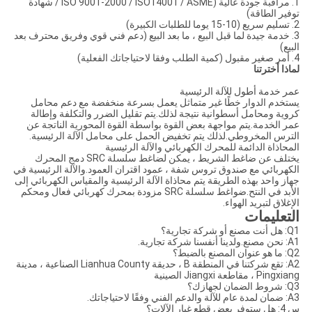
1. مراقبة جودة عالية (ISO 9001-2000 / ISO14001 / ASME / شهادة
توفير الطاقة)
2. تسليم سريع (10-15 يوما للطلبات الكبيرة)
3. خدمة جيدة لما قبل البيع ، ما بعد البيع (دعم فني قوي وفريق محترف بعد
البيع)
4. أمر صغير مقبول (كمية الطلب وفقا لاحتياجاتك الفعلية)
لماذا أخترتنا
عمر خدمة أطول للآلة الرئيسية
يستخدم الدوار خطًا غير متماثل يعمل بسرعة منخفضة مع دعم محامل
كروية ومحامل أسطوانية نتيجة لذلك.يتم تقليل الضرر والتكلفة وإطالة
عمر الخدمة.يتم مواجهة بعض القوة بواسطة القوة المحورية الناتجة عن
الترس المخروطي.لذلك يتم تخفيض الحمل على محامل الآلة الرئيسية.
المحاذاة الدائمة للمحرك الكهربائي والآلة الرئيسية
يختلف عن ضاغط الشريط ، يمكن لضاغط سلسلة SRC دمج المحرك
الكهربائي مع صندوق تروس شفة ، عمود اقتران العمود.والآلة الرئيسية في
جهاز واحد بهذه الطريقة يتم محاذاة الآلة الرئيسية والمقياس الكهربائي إلى
الأبد في النتح.ضواغط سلسلة SRC مزودة بمحرك كهربائي فعال ومحكم
الإغلاق لتبريد الهواء.
التعليمات
Q1: هل أنت مصنع أو شركة تجارية؟
A1: نحن مصنع.ولدينا أنفسنا شركة تجارية.
Q2: ما هو عنوان المصنع بالضبط؟
A2: تقع شركتنا في المنطقة B ، حديقة Lianhua County الصناعية ، مدينة
Pingxiang ، مقاطعة Jiangxi الصينية
Q3: شروط الضمان لجهازك؟
A3: ضمان لمدة عام للآلة والدعم الفني وفقًا لاحتياجاتك.
س 4: هل ستوفر بعض قطع غيار الآلات؟