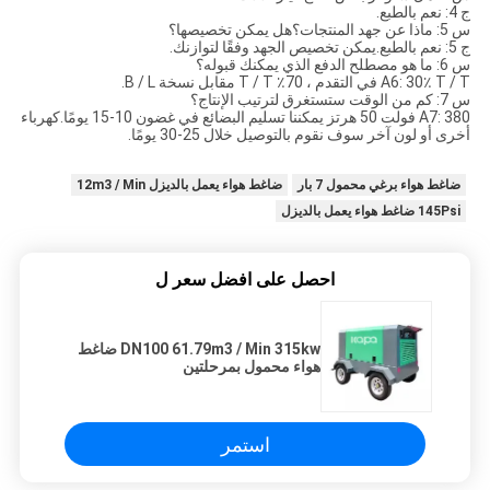
ج 4: نعم بالطبع.
س 5: ماذا عن جهد المنتجات؟هل يمكن تخصيصها؟
ج 5: نعم بالطبع.يمكن تخصيص الجهد وفقًا لتوازنك.
س 6: ما هو مصطلح الدفع الذي يمكنك قبوله؟
A6: 30٪ T / T في التقدم ، 70٪ T / T مقابل نسخة B / L.
س 7: كم من الوقت ستستغرق لترتيب الإنتاج؟
A7: 380 فولت 50 هرتز يمكننا تسليم البضائع في غضون 10-15 يومًا.كهرباء
أخرى أو لون آخر سوف نقوم بالتوصيل خلال 25-30 يومًا.
ضاغط هواء برغي محمول 7 بار
ضاغط هواء يعمل بالديزل 12m3 / Min
145Psi ضاغط هواء يعمل بالديزل
احصل على افضل سعر ل
DN100 61.79m3 / Min 315kw ضاغط
هواء محمول بمرحلتين
استمر