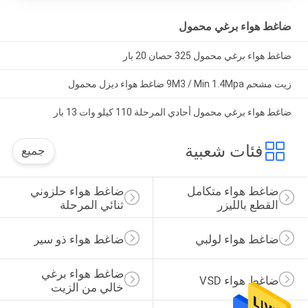
ضاغط هواء برغي محمول
ضاغط هواء برغي محمول 325 حصان 20 بار
زيت مشحم 9M3 / Min 1.4Mpa ضاغط هواء ديزل محمول
ضاغط هواء برغي محمول أحادي المرحلة 110 كيلو وات 13 بار
فئات شعبية
جميع
ضاغط هواء متكامل 
ضاغط هواء حلزوني 
القطع بالليزر
ثنائي المرحلة
ضاغط هواء لولبي
ضاغط هواء ذو ​​سير
ضاغط هواء برغي 
ضاغط هواء VSD
خالي من الزيت