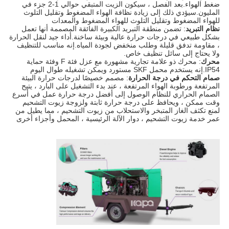
ضغط الهواء.بعد الفصل ، سيكون الزيت المتبقي حوالي 1-2 جزء في
المليون.سيؤدي ذلك إلى زيادة نظافة الهواء المضغوط وتقليل التلوث
للهواء المضغوط وتقليل التلوث للهواء المضغوط والمعدات
نظام التبريد
: تضمن منطقة التبريد الكبيرة الفائقة المصممة أنها تعمل
بشكل طبيعي في درجات حرارة عالية وبيئة ساخنة.أداء جيد لنقل الحرارة
، مقاومة تدفق قليلة وطلب منخفض لجودة المياه.إنه مناسب للتنظيف
ولا يحتاج إلى سائل تنظيف خاص.
محرك
: محرك ذو علامة تجارية مشهورة مع عزل فئة F وفئة حماية
IP54.إنه يستخدم محمل SKF مستورد ويمكن تشغيله طوال اليوم
صمام التحكم في درجة الحرارة
: مصمم خصيصًا لدرجات حرارة البيئة
المرتفعة ورطوبة الهواء المرتفعة ، عند بدء التشغيل على البارد ، يتيح
الصمام الحراري للنظام الوصول إلى أفضل درجة حرارة عمل في أسرع
وقت ممكن ، ويحافظ على درجة حرارة ثابتة ولزوجة زيوت التشحيم
لمنع تكثف الغاز المتبخر والاستحلاب من زيوت التشحيم ، مما يطيل من
عمر خدمة زيوت التشحيم ، دوار الآلة الرئيسية ، المحمل وأجزاء أخرى