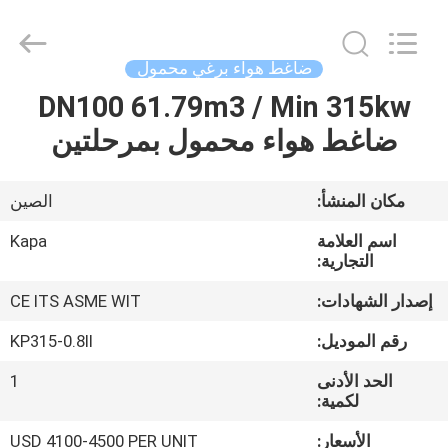
2026
Jiangxi
Kapa
Gas
Technology
ضاغط هواء برغي محمول
Co.,Ltd.
All
Rights
DN100 61.79m3 / Min 315kw
بيت
Reserved.
ضاغط هواء محمول بمرحلتين
المنتجات
مكان المنشأ:
الصين
فيديوهات
اسم العلامة
Kapa
التجارية:
معلومات
إصدار الشهادات:
CE ITS ASME WIT
عنا
رقم الموديل:
KP315-0.8II
الحد الأدنى
1
جولة
لكمية:
في
الأسعار:
USD 4100-4500 PER UNIT