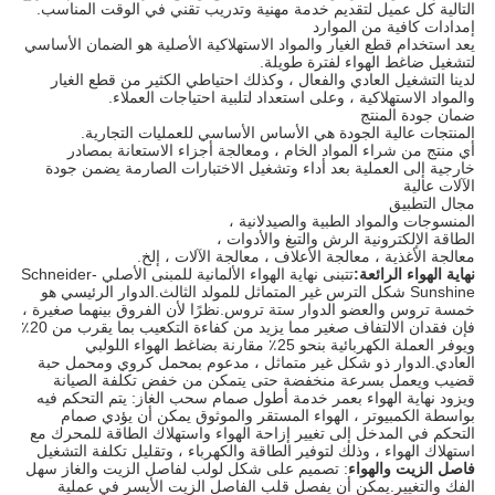
التالية كل عميل لتقديم خدمة مهنية وتدريب تقني في الوقت المناسب.
إمدادات كافية من الموارد
يعد استخدام قطع الغيار والمواد الاستهلاكية الأصلية هو الضمان الأساسي
لتشغيل ضاغط الهواء لفترة طويلة.
لدينا التشغيل العادي والفعال ، وكذلك احتياطي الكثير من قطع الغيار
والمواد الاستهلاكية ، وعلى استعداد لتلبية احتياجات العملاء.
ضمان جودة المنتج
المنتجات عالية الجودة هي الأساس الأساسي للعمليات التجارية.
أي منتج من شراء المواد الخام ، ومعالجة أجزاء الاستعانة بمصادر
خارجية إلى العملية بعد أداء وتشغيل الاختبارات الصارمة يضمن جودة
الآلات عالية
مجال التطبيق
المنسوجات والمواد الطبية والصيدلانية ،
الطاقة الإلكترونية الرش والتبغ والأدوات ،
معالجة الأغذية ، معالجة الأعلاف ، معالجة الآلات ، إلخ.
نهاية الهواء الرائعة:
تتبنى نهاية الهواء الألمانية للمبنى الأصلي Schneider-
Sunshine شكل الترس غير المتماثل للمولد الثالث.الدوار الرئيسي هو
خمسة تروس والعضو الدوار ستة تروس.نظرًا لأن الفروق بينهما صغيرة ،
فإن فقدان الالتفاف صغير مما يزيد من كفاءة التكعيب بما يقرب من 20٪
ويوفر العملة الكهربائية بنحو 25٪ مقارنة بضاغط الهواء اللولبي
العادي.الدوار ذو شكل غير متماثل ، مدعوم بمحمل كروي ومحمل حبة
قضيب ويعمل بسرعة منخفضة حتى يتمكن من خفض تكلفة الصيانة
ويزود نهاية الهواء بعمر خدمة أطول صمام سحب الغاز: يتم التحكم فيه
بواسطة الكمبيوتر ، الهواء المستقر والموثوق يمكن أن يؤدي صمام
التحكم في المدخل إلى تغيير إزاحة الهواء واستهلاك الطاقة للمحرك مع
استهلاك الهواء ، وذلك لتوفير الطاقة والكهرباء ، وتقليل تكلفة التشغيل
فاصل الزيت والهواء
: تصميم على شكل لولب لفاصل الزيت والغاز سهل
الفك والتغيير.يمكن أن يفصل قلب الفاصل الزيت الأيسر في عملية