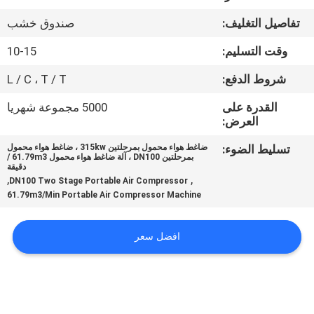
المصنع
تفاصيل التغليف:
صندوق خشب
رقابة
وقت التسليم:
10-15
جودة
شروط الدفع:
L / C ، T / T
القدرة على
5000 مجموعة شهريا
اتصل
العرض:
بنا
تسليط الضوء:
ضاغط هواء محمول بمرحلتين 315kw ، ضاغط هواء محمول
بمرحلتين DN100 ، آلة ضاغط هواء محمول 61.79m3 /
دقيقة
,
,
DN100 Two Stage Portable Air Compressor
أخبار
61.79m3/Min Portable Air Compressor Machine
خريطة
افضل سعر
الموقع
PRIVACY